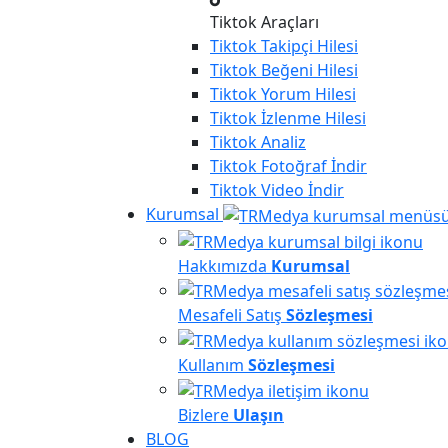
Tiktok Araçları
Tiktok
Takipçi Hilesi
Tiktok
Beğeni Hilesi
Tiktok
Yorum Hilesi
Tiktok
İzlenme Hilesi
Tiktok
Analiz
Tiktok
Fotoğraf İndir
Tiktok
Video İndir
Kurumsal
Hakkımızda
Kurumsal
Mesafeli Satış
Sözleşmesi
Kullanım
Sözleşmesi
Bizlere
Ulaşın
BLOG