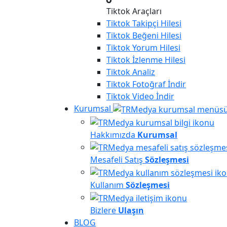
Tiktok Araçları
Tiktok
Takipçi Hilesi
Tiktok
Beğeni Hilesi
Tiktok
Yorum Hilesi
Tiktok
İzlenme Hilesi
Tiktok
Analiz
Tiktok
Fotoğraf İndir
Tiktok
Video İndir
Kurumsal
Hakkımızda
Kurumsal
Mesafeli Satış
Sözleşmesi
Kullanım
Sözleşmesi
Bizlere
Ulaşın
BLOG