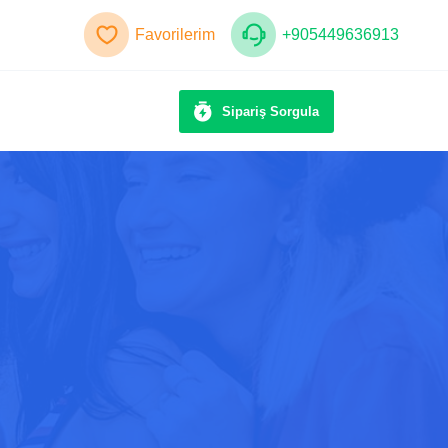
Favorilerim
+905449636913
Sipariş Sorgula