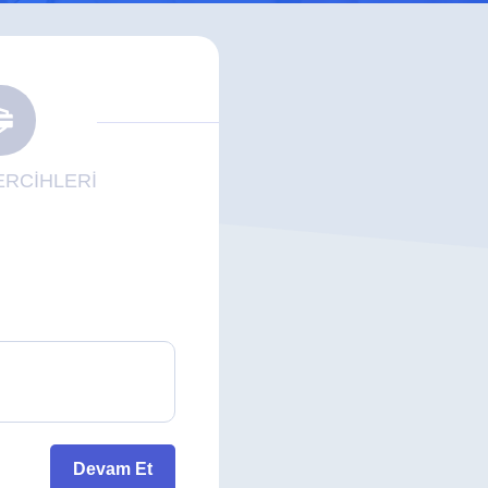
RCİHLERİ
Devam Et