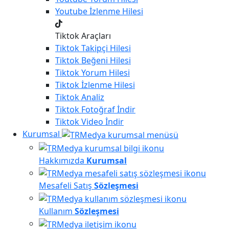
Youtube
İzlenme Hilesi
Tiktok Araçları
Tiktok
Takipçi Hilesi
Tiktok
Beğeni Hilesi
Tiktok
Yorum Hilesi
Tiktok
İzlenme Hilesi
Tiktok
Analiz
Tiktok
Fotoğraf İndir
Tiktok
Video İndir
Kurumsal
Hakkımızda
Kurumsal
Mesafeli Satış
Sözleşmesi
Kullanım
Sözleşmesi