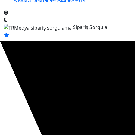
E-Posta Destek
+905449636913
Sipariş Sorgula