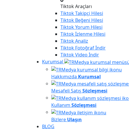
Tiktok Araçları
Tiktok
Takipçi Hilesi
Tiktok
Beğeni Hilesi
Tiktok
Yorum Hilesi
Tiktok
İzlenme Hilesi
Tiktok
Analiz
Tiktok
Fotoğraf İndir
Tiktok
Video İndir
Kurumsal
Hakkımızda
Kurumsal
Mesafeli Satış
Sözleşmesi
Kullanım
Sözleşmesi
Bizlere
Ulaşın
BLOG