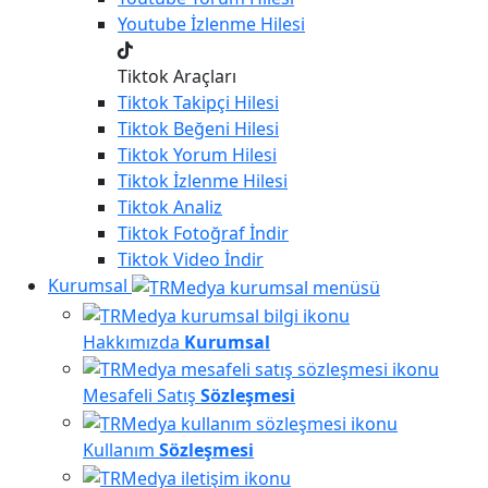
Youtube
İzlenme Hilesi
Tiktok Araçları
Tiktok
Takipçi Hilesi
Tiktok
Beğeni Hilesi
Tiktok
Yorum Hilesi
Tiktok
İzlenme Hilesi
Tiktok
Analiz
Tiktok
Fotoğraf İndir
Tiktok
Video İndir
Kurumsal
Hakkımızda
Kurumsal
Mesafeli Satış
Sözleşmesi
Kullanım
Sözleşmesi