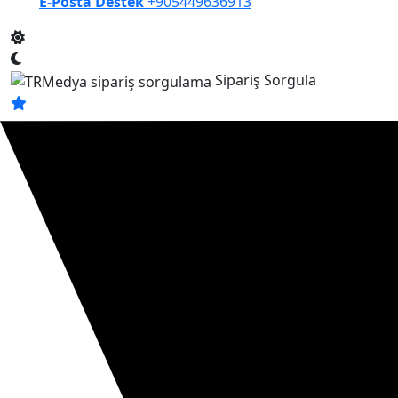
E-Posta Destek
+905449636913
Sipariş Sorgula