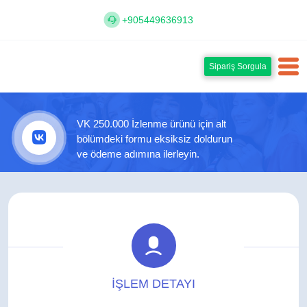
+905449636913
Sipariş Sorgula
VK 250.000 İzlenme ürünü için alt
bölümdeki formu eksiksiz doldurun
ve ödeme adımına ilerleyin.
İŞLEM DETAYI