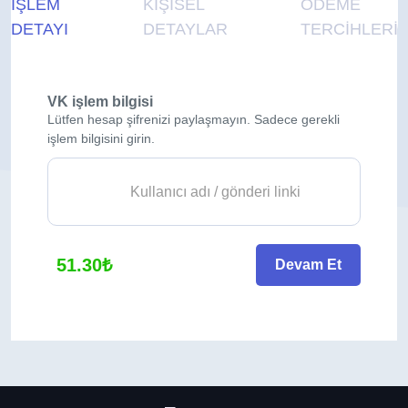
İŞLEM
KİŞİSEL
ÖDEME
DETAYI
DETAYLAR
TERCİHLERİ
VK işlem bilgisi
Lütfen hesap şifrenizi paylaşmayın. Sadece gerekli
işlem bilgisini girin.
51.30₺
Devam Et