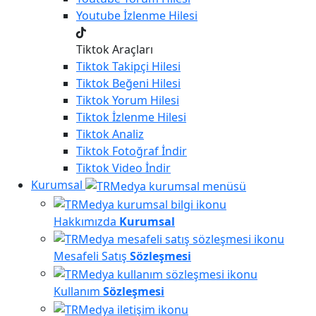
Youtube
İzlenme Hilesi
Tiktok Araçları
Tiktok
Takipçi Hilesi
Tiktok
Beğeni Hilesi
Tiktok
Yorum Hilesi
Tiktok
İzlenme Hilesi
Tiktok
Analiz
Tiktok
Fotoğraf İndir
Tiktok
Video İndir
Kurumsal
Hakkımızda
Kurumsal
Mesafeli Satış
Sözleşmesi
Kullanım
Sözleşmesi