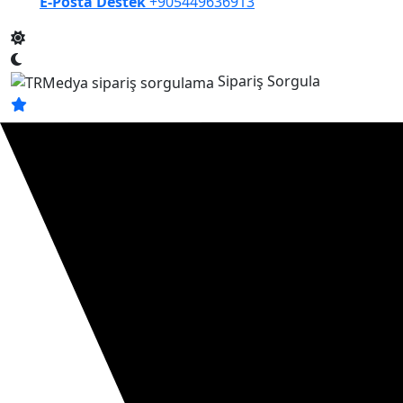
E-Posta Destek
+905449636913
Sipariş Sorgula