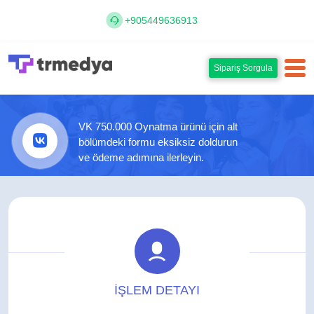
+905449636913
Sipariş Sorgula
VK 750.000 Oynatma ürünü için alt
bölümdeki formu eksiksiz doldurun
ve ödeme adımına ilerleyin.
İŞLEM DETAYI