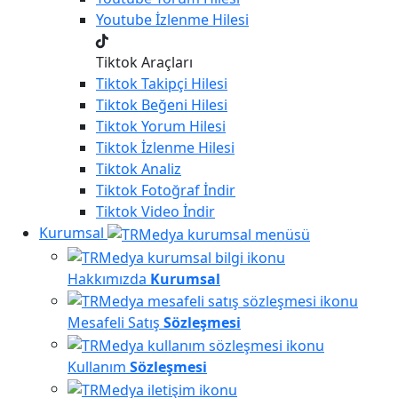
Youtube
İzlenme Hilesi
Tiktok Araçları
Tiktok
Takipçi Hilesi
Tiktok
Beğeni Hilesi
Tiktok
Yorum Hilesi
Tiktok
İzlenme Hilesi
Tiktok
Analiz
Tiktok
Fotoğraf İndir
Tiktok
Video İndir
Kurumsal
Hakkımızda
Kurumsal
Mesafeli Satış
Sözleşmesi
Kullanım
Sözleşmesi