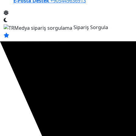
E-Posta Destek
+905449636913
Sipariş Sorgula