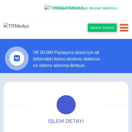
+905449636913
Sipariş Sorgula
VK 50.000 Paylaşma ürünü için alt
bölümdeki formu eksiksiz doldurun
ve ödeme adımına ilerleyin.
İŞLEM DETAYI