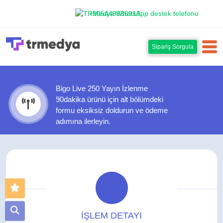
+905449636913
Sipariş Sorgula
Bigo Live 250 Yayın İzlenme
90dakika ürünü için alt bölümdeki
formu eksiksiz doldurun ve ödeme
adımına ilerleyin.
İŞLEM DETAYI