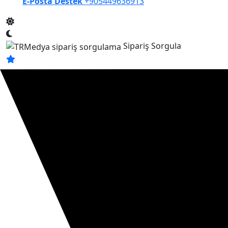
E-Posta Destek
+905449636913
Sipariş Sorgula