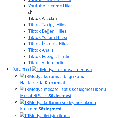
Youtube
İzlenme Hilesi
Tiktok Araçları
Tiktok
Takipçi Hilesi
Tiktok
Beğeni Hilesi
Tiktok
Yorum Hilesi
Tiktok
İzlenme Hilesi
Tiktok
Analiz
Tiktok
Fotoğraf İndir
Tiktok
Video İndir
Kurumsal
Hakkımızda
Kurumsal
Mesafeli Satış
Sözleşmesi
Kullanım
Sözleşmesi