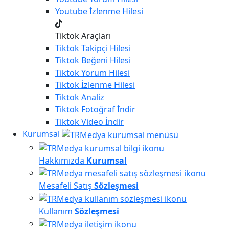
Youtube
İzlenme Hilesi
Tiktok Araçları
Tiktok
Takipçi Hilesi
Tiktok
Beğeni Hilesi
Tiktok
Yorum Hilesi
Tiktok
İzlenme Hilesi
Tiktok
Analiz
Tiktok
Fotoğraf İndir
Tiktok
Video İndir
Kurumsal
Hakkımızda
Kurumsal
Mesafeli Satış
Sözleşmesi
Kullanım
Sözleşmesi