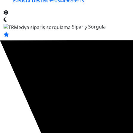
E-Posta Destek
+905449636913
Sipariş Sorgula