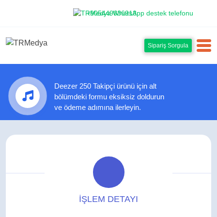
+905449636913
Sipariş Sorgula
Deezer 250 Takipçi ürünü için alt
bölümdeki formu eksiksiz doldurun
ve ödeme adımına ilerleyin.
İŞLEM DETAYI