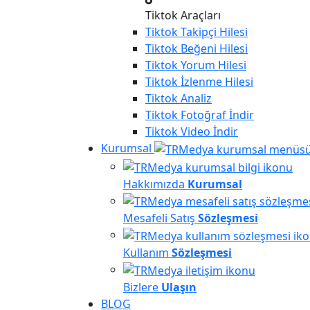
Tiktok Araçları
Tiktok
Takipçi Hilesi
Tiktok
Beğeni Hilesi
Tiktok
Yorum Hilesi
Tiktok
İzlenme Hilesi
Tiktok
Analiz
Tiktok
Fotoğraf İndir
Tiktok
Video İndir
Kurumsal
Hakkımızda
Kurumsal
Mesafeli Satış
Sözleşmesi
Kullanım
Sözleşmesi
Bizlere
Ulaşın
BLOG