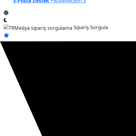
E-Posta Destek
+905449636913
Sipariş Sorgula