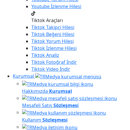
Youtube
İzlenme Hilesi
Tiktok Araçları
Tiktok
Takipçi Hilesi
Tiktok
Beğeni Hilesi
Tiktok
Yorum Hilesi
Tiktok
İzlenme Hilesi
Tiktok
Analiz
Tiktok
Fotoğraf İndir
Tiktok
Video İndir
Kurumsal
Hakkımızda
Kurumsal
Mesafeli Satış
Sözleşmesi
Kullanım
Sözleşmesi