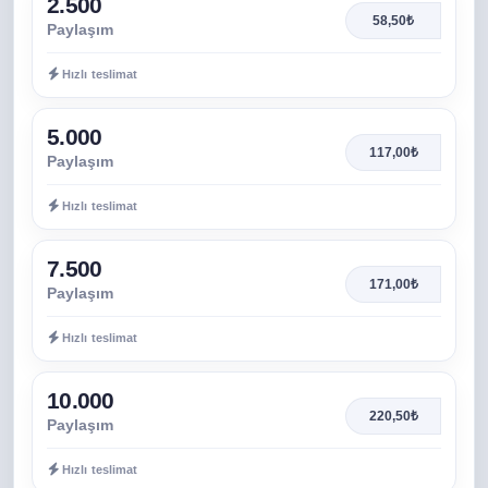
2.500
58,50₺
Paylaşım
Hızlı teslimat
5.000
117,00₺
Paylaşım
Hızlı teslimat
7.500
171,00₺
Paylaşım
Hızlı teslimat
10.000
220,50₺
Paylaşım
Hızlı teslimat