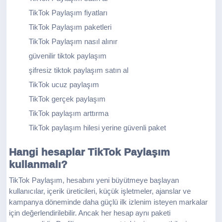
TikTok Paylaşım fiyatları
TikTok Paylaşım paketleri
TikTok Paylaşım nasıl alınır
güvenilir tiktok paylaşım
şifresiz tiktok paylaşım satın al
TikTok ucuz paylaşım
TikTok gerçek paylaşım
TikTok paylaşım arttırma
TikTok paylaşım hilesi yerine güvenli paket
Hangi hesaplar TikTok Paylaşım
kullanmalı?
TikTok Paylaşım, hesabını yeni büyütmeye başlayan
kullanıcılar, içerik üreticileri, küçük işletmeler, ajanslar ve
kampanya döneminde daha güçlü ilk izlenim isteyen markalar
için değerlendirilebilir. Ancak her hesap aynı paketi