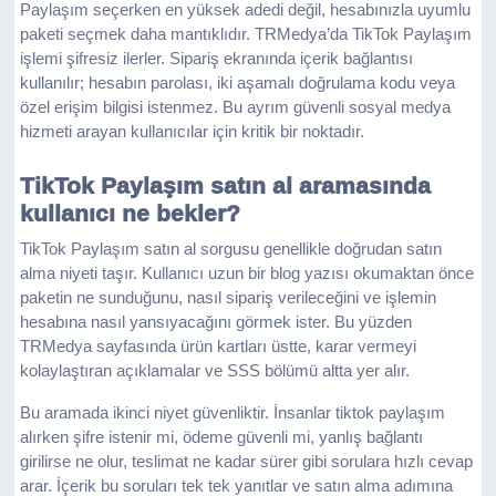
Paylaşım seçerken en yüksek adedi değil, hesabınızla uyumlu
paketi seçmek daha mantıklıdır. TRMedya’da TikTok Paylaşım
işlemi şifresiz ilerler. Sipariş ekranında içerik bağlantısı
kullanılır; hesabın parolası, iki aşamalı doğrulama kodu veya
özel erişim bilgisi istenmez. Bu ayrım güvenli sosyal medya
hizmeti arayan kullanıcılar için kritik bir noktadır.
TikTok Paylaşım satın al aramasında
kullanıcı ne bekler?
TikTok Paylaşım satın al sorgusu genellikle doğrudan satın
alma niyeti taşır. Kullanıcı uzun bir blog yazısı okumaktan önce
paketin ne sunduğunu, nasıl sipariş verileceğini ve işlemin
hesabına nasıl yansıyacağını görmek ister. Bu yüzden
TRMedya sayfasında ürün kartları üstte, karar vermeyi
kolaylaştıran açıklamalar ve SSS bölümü altta yer alır.
Bu aramada ikinci niyet güvenliktir. İnsanlar tiktok paylaşım
alırken şifre istenir mi, ödeme güvenli mi, yanlış bağlantı
girilirse ne olur, teslimat ne kadar sürer gibi sorulara hızlı cevap
arar. İçerik bu soruları tek tek yanıtlar ve satın alma adımına