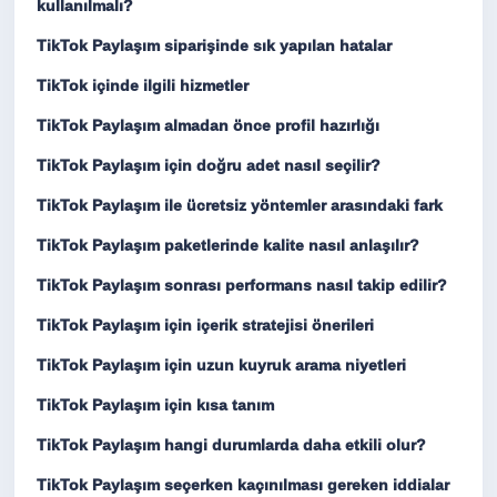
kullanılmalı?
TikTok Paylaşım siparişinde sık yapılan hatalar
TikTok içinde ilgili hizmetler
TikTok Paylaşım almadan önce profil hazırlığı
TikTok Paylaşım için doğru adet nasıl seçilir?
TikTok Paylaşım ile ücretsiz yöntemler arasındaki fark
TikTok Paylaşım paketlerinde kalite nasıl anlaşılır?
TikTok Paylaşım sonrası performans nasıl takip edilir?
TikTok Paylaşım için içerik stratejisi önerileri
TikTok Paylaşım için uzun kuyruk arama niyetleri
TikTok Paylaşım için kısa tanım
TikTok Paylaşım hangi durumlarda daha etkili olur?
TikTok Paylaşım seçerken kaçınılması gereken iddialar