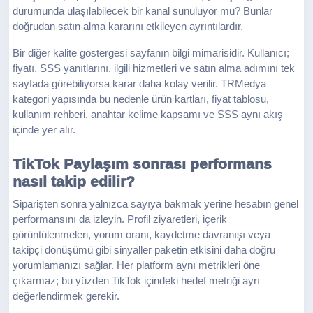
durumunda ulaşılabilecek bir kanal sunuluyor mu? Bunlar
doğrudan satın alma kararını etkileyen ayrıntılardır.
Bir diğer kalite göstergesi sayfanın bilgi mimarisidir. Kullanıcı;
fiyatı, SSS yanıtlarını, ilgili hizmetleri ve satın alma adımını tek
sayfada görebiliyorsa karar daha kolay verilir. TRMedya
kategori yapısında bu nedenle ürün kartları, fiyat tablosu,
kullanım rehberi, anahtar kelime kapsamı ve SSS aynı akış
içinde yer alır.
TikTok Paylaşım sonrası performans
nasıl takip edilir?
Siparişten sonra yalnızca sayıya bakmak yerine hesabın genel
performansını da izleyin. Profil ziyaretleri, içerik
görüntülenmeleri, yorum oranı, kaydetme davranışı veya
takipçi dönüşümü gibi sinyaller paketin etkisini daha doğru
yorumlamanızı sağlar. Her platform aynı metrikleri öne
çıkarmaz; bu yüzden TikTok içindeki hedef metriği ayrı
değerlendirmek gerekir.