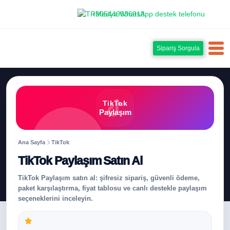
+905449636913
Sipariş Sorgula
TikTok
Paylaşım
Ana Sayfa
TikTok
TikTok Paylaşım Satın Al
TikTok Paylaşım satın al: şifresiz sipariş, güvenli ödeme,
paket karşılaştırma, fiyat tablosu ve canlı destekle paylaşım
seçeneklerini inceleyin.