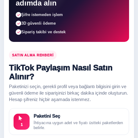
adımda alın
Şifre istemeden işlem
3D güvenli ödeme
Sipariş takibi ve destek
SATIN ALMA REHBERI
TikTok Paylaşım Nasıl Satın
Alınır?
Paketinizi seçin, gerekli profil veya bağlantı bilgisini girin ve
güvenli ödeme ile siparişinizi birkaç dakika içinde oluşturun.
Hesap şifreniz hiçbir aşamada istenmez.
Paketini Seç
İhtiyacına uygun adet ve fiyatı üstteki paketlerden
1
belirle.