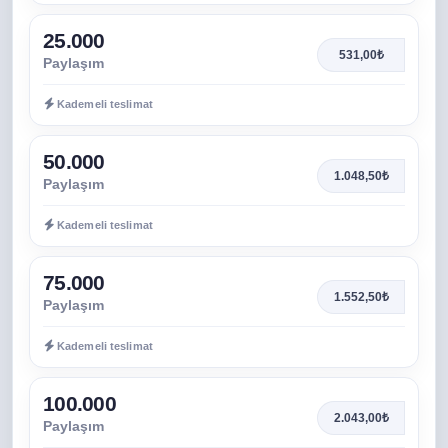
25.000
531,00₺
Paylaşım
Kademeli teslimat
50.000
1.048,50₺
Paylaşım
Kademeli teslimat
75.000
1.552,50₺
Paylaşım
Kademeli teslimat
100.000
2.043,00₺
Paylaşım