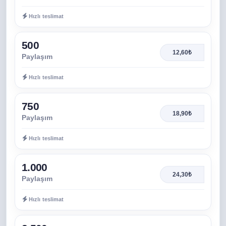
Hızlı teslimat
500
12,60₺
Paylaşım
Hızlı teslimat
750
18,90₺
Paylaşım
Hızlı teslimat
1.000
24,30₺
Paylaşım
Hızlı teslimat