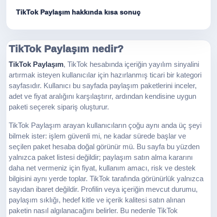
TikTok Paylaşım hakkında kısa sonuç
TikTok Paylaşım nedir?
TikTok Paylaşım
, TikTok hesabında içeriğin yayılım sinyalini
artırmak isteyen kullanıcılar için hazırlanmış ticari bir kategori
sayfasıdır. Kullanıcı bu sayfada paylaşım paketlerini inceler,
adet ve fiyat aralığını karşılaştırır, ardından kendisine uygun
paketi seçerek sipariş oluşturur.
TikTok Paylaşım arayan kullanıcıların çoğu aynı anda üç şeyi
bilmek ister: işlem güvenli mi, ne kadar sürede başlar ve
seçilen paket hesaba doğal görünür mü. Bu sayfa bu yüzden
yalnızca paket listesi değildir; paylaşım satın alma kararını
daha net vermeniz için fiyat, kullanım amacı, risk ve destek
bilgisini aynı yerde toplar. TikTok tarafında görünürlük yalnızca
sayıdan ibaret değildir. Profilin veya içeriğin mevcut durumu,
paylaşım sıklığı, hedef kitle ve içerik kalitesi satın alınan
paketin nasıl algılanacağını belirler. Bu nedenle TikTok