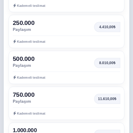
Kademeli teslimat
250.000
4.410,00₺
Paylaşım
Kademeli teslimat
500.000
8.010,00₺
Paylaşım
Kademeli teslimat
750.000
11.610,00₺
Paylaşım
Kademeli teslimat
1.000.000