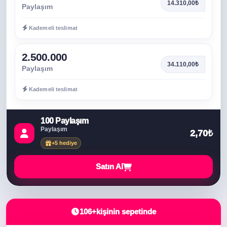
14.310,00₺
Paylaşım
Kademeli teslimat
2.500.000
34.110,00₺
Paylaşım
Kademeli teslimat
100 Paylaşım
Paylaşım
2,70₺
+5 hediye
Satın Al
106+
kişinin sepetinde