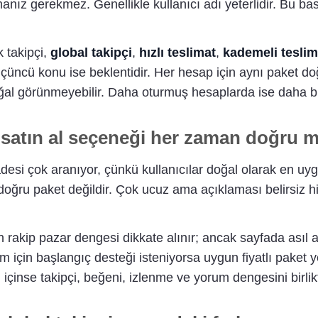
manız gerekmez. Genellikle kullanıcı adı yeterlidir. Bu ba
k takipçi,
global takipçi
,
hızlı teslimat
,
kademeli teslim
Üçüncü konu ise beklentidir. Her hesap için aynı paket doğ
oğal görünmeyebilir. Daha oturmuş hesaplarda ise daha bü
 satın al seçeneği her zaman doğru 
desi çok aranıyor, çünkü kullanıcılar doğal olarak en uygu
ğru paket değildir. Çok ucuz ama açıklaması belirsiz hiz
 rakip pazar dengesi dikkate alınır; ancak sayfada asıl 
 için başlangıç desteği isteniyorsa uygun fiyatlı paket ye
içinse takipçi, beğeni, izlenme ve yorum dengesini birli