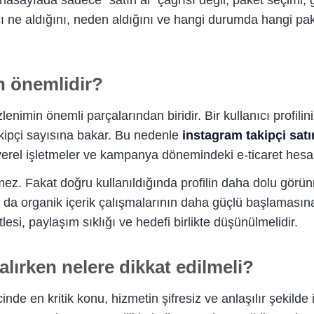
asayfada sadece "satın al" çağrısı değil, paket seçimi, g
ıcı ne aldığını, neden aldığını ve hangi durumda hangi p
n önemlidir?
zlenimin önemli parçalarından biridir. Bir kullanıcı profilin
kipçi sayısına bakar. Bu nedenle
instagram takipçi satı
yerel işletmeler ve kampanya dönemindeki e-ticaret hesapla
rmez. Fakat doğru kullanıldığında profilin daha dolu görün
 da organik içerik çalışmalarının daha güçlü başlamasın
esi, paylaşım sıklığı ve hedefi birlikte düşünülmelidir.
alırken nelere dikkat edilmeli?
nde en kritik konu, hizmetin şifresiz ve anlaşılır şekilde 