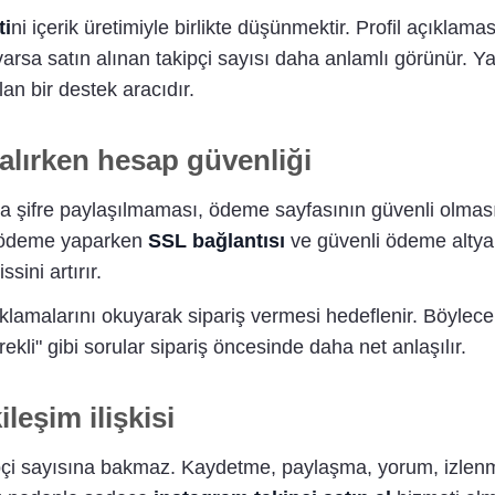
ti
ni içerik üretimiyle birlikte düşünmektir. Profil açıklama
varsa satın alınan takipçi sayısı daha anlamlı görünür. Y
lan bir destek aracıdır.
 alırken hesap güvenliği
a şifre paylaşılmaması, ödeme sayfasının güvenli olması ve
cı ödeme yaparken
SSL bağlantısı
ve güvenli ödeme altyap
ini artırır.
klamalarını okuyarak sipariş vermesi hedeflenir. Böylece
kli" gibi sorular sipariş öncesinde daha net anlaşılır.
leşim ilişkisi
çi sayısına bakmaz. Kaydetme, paylaşma, yorum, izlenme s