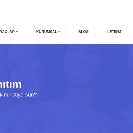
ARAÇLAR
KURUMSAL
BLOG
İLETİŞİM
ıtım
 mı istiyorsun?