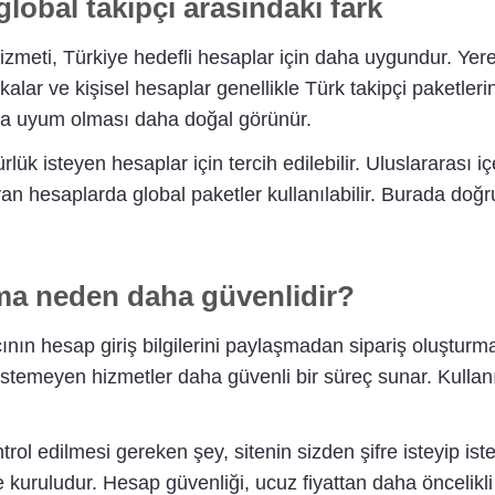
 global takipçi arasındaki fark
izmeti, Türkiye hedefli hesaplar için daha uygundur. Yerel
alar ve kişisel hesaplar genellikle Türk takipçi paketlerin
sında uyum olması daha doğal görünür.
lük isteyen hesaplar için tercih edilebilir. Uluslararası iç
an hesaplarda global paketler kullanılabilir. Burada doğru
alma neden daha güvenlidir?
ıcının hesap giriş bilgilerini paylaşmadan sipariş oluştur
stemeyen hizmetler daha güvenli bir süreç sunar. Kullanıc
trol edilmesi gereken şey, sitenin sizden şifre isteyip i
 kuruludur. Hesap güvenliği, ucuz fiyattan daha öncelikli 