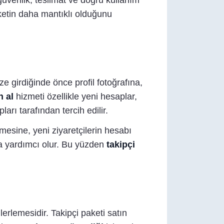
üvenlik, teslimat ve doğru kullanım
aketin daha mantıklı olduğunu
ize girdiğinde önce profil fotoğrafına,
n al
hizmeti özellikle yeni hesaplar,
rı tarafından tercih edilir.
mesine, yeni ziyaretçilerin hesabı
a yardımcı olur. Bu yüzden
takipçi
ilerlemesidir. Takipçi paketi satın