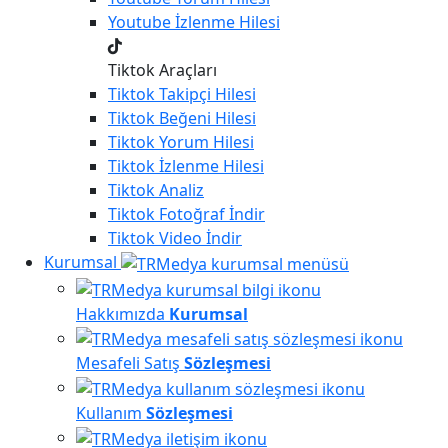
Youtube
İzlenme Hilesi
Tiktok Araçları
Tiktok
Takipçi Hilesi
Tiktok
Beğeni Hilesi
Tiktok
Yorum Hilesi
Tiktok
İzlenme Hilesi
Tiktok
Analiz
Tiktok
Fotoğraf İndir
Tiktok
Video İndir
Kurumsal
Hakkımızda
Kurumsal
Mesafeli Satış
Sözleşmesi
Kullanım
Sözleşmesi