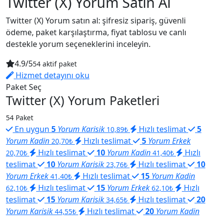
Twitter (X) Yorum Satın Al
Twitter (X) Yorum satın al: şifresiz sipariş, güvenli
ödeme, paket karşılaştırma, fiyat tablosu ve canlı
destekle yorum seçeneklerini inceleyin.
4.9/5
54 aktif paket
Hizmet detayını oku
Paket Seç
Twitter (X) Yorum Paketleri
54 Paket
En uygun
5
Yorum Karisik
Hızlı teslimat
5
10,89₺
Yorum Kadin
Hızlı teslimat
5
Yorum Erkek
20,70₺
Hızlı teslimat
10
Yorum Kadin
Hızlı
20,70₺
41,40₺
teslimat
10
Yorum Karisik
Hızlı teslimat
10
23,76₺
Yorum Erkek
Hızlı teslimat
15
Yorum Kadin
41,40₺
Hızlı teslimat
15
Yorum Erkek
Hızlı
62,10₺
62,10₺
teslimat
15
Yorum Karisik
Hızlı teslimat
20
34,65₺
Yorum Karisik
Hızlı teslimat
20
Yorum Kadin
44,55₺