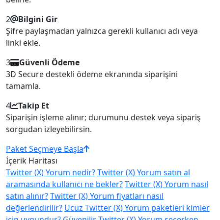
2
Bilgini Gir
Şifre paylaşmadan yalnızca gerekli kullanıcı adı veya
linki ekle.
3
Güvenli Ödeme
3D Secure destekli ödeme ekranında siparişini
tamamla.
4
Takip Et
Siparişin işleme alınır; durumunu destek veya sipariş
sorgudan izleyebilirsin.
Paket Seçmeye Başla
İçerik Haritası
Twitter (X) Yorum nedir?
Twitter (X) Yorum satın al
aramasında kullanıcı ne bekler?
Twitter (X) Yorum nasıl
satın alınır?
Twitter (X) Yorum fiyatları nasıl
değerlendirilir?
Ucuz Twitter (X) Yorum paketleri kimler
için uygundur?
Güvenilir Twitter (X) Yorum seçerken