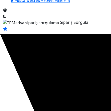
E-Posta Destek
+905449636913
Sipariş Sorgula