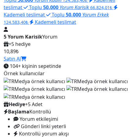
124.583,40₺
teslimat
Toplu
50.000
Yorum Karisik
66.824,01₺
Kademeli teslimat
Toplu
50.000
Yorum Erkek
Kademeli teslimat
124.583,40₺
5 Yorum Karisik
Yorum
+5 hediye
10,89₺
Satın Al
104+
kişinin sepetinde
Örnek kullanıcılar
Hediye
+5 Adet
Başlama
Kontrollü
Yorum etkileşimi
Gönderi linki yeterli
Kontrollü yorum akışı