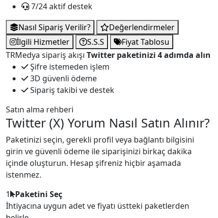
7/24 aktif destek
Nasıl Sipariş Verilir?
Değerlendirmeler
İlgili Hizmetler
S.S.S
Fiyat Tablosu
TRMedya sipariş akışı
Twitter paketinizi 4 adımda alın
Şifre istemeden işlem
3D güvenli ödeme
Sipariş takibi ve destek
Satın alma rehberi
Twitter (X) Yorum Nasıl Satın Alınır?
Paketinizi seçin, gerekli profil veya bağlantı bilgisini
girin ve güvenli ödeme ile siparişinizi birkaç dakika
içinde oluşturun. Hesap şifreniz hiçbir aşamada
istenmez.
1
Paketini Seç
İhtiyacına uygun adet ve fiyatı üstteki paketlerden
belirle.