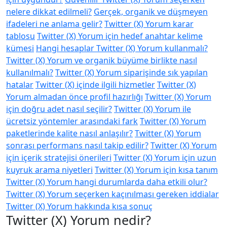
nelere dikkat edilmeli?
Gerçek, organik ve düşmeyen
ifadeleri ne anlama gelir?
Twitter (X) Yorum karar
tablosu
Twitter (X) Yorum için hedef anahtar kelime
kümesi
Hangi hesaplar Twitter (X) Yorum kullanmalı?
Twitter (X) Yorum ve organik büyüme birlikte nasıl
kullanılmalı?
Twitter (X) Yorum siparişinde sık yapılan
hatalar
Twitter (X) içinde ilgili hizmetler
Twitter (X)
Yorum almadan önce profil hazırlığı
Twitter (X) Yorum
için doğru adet nasıl seçilir?
Twitter (X) Yorum ile
ücretsiz yöntemler arasındaki fark
Twitter (X) Yorum
paketlerinde kalite nasıl anlaşılır?
Twitter (X) Yorum
sonrası performans nasıl takip edilir?
Twitter (X) Yorum
için içerik stratejisi önerileri
Twitter (X) Yorum için uzun
kuyruk arama niyetleri
Twitter (X) Yorum için kısa tanım
Twitter (X) Yorum hangi durumlarda daha etkili olur?
Twitter (X) Yorum seçerken kaçınılması gereken iddialar
Twitter (X) Yorum hakkında kısa sonuç
Twitter (X) Yorum nedir?