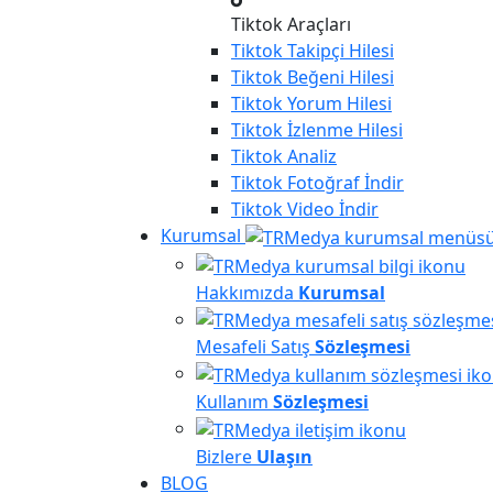
Tiktok Araçları
Tiktok
Takipçi Hilesi
Tiktok
Beğeni Hilesi
Tiktok
Yorum Hilesi
Tiktok
İzlenme Hilesi
Tiktok
Analiz
Tiktok
Fotoğraf İndir
Tiktok
Video İndir
Kurumsal
Hakkımızda
Kurumsal
Mesafeli Satış
Sözleşmesi
Kullanım
Sözleşmesi
Bizlere
Ulaşın
BLOG