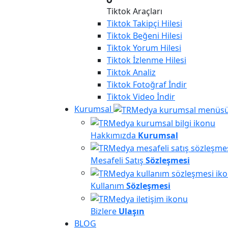
Tiktok Araçları
Tiktok
Takipçi Hilesi
Tiktok
Beğeni Hilesi
Tiktok
Yorum Hilesi
Tiktok
İzlenme Hilesi
Tiktok
Analiz
Tiktok
Fotoğraf İndir
Tiktok
Video İndir
Kurumsal
Hakkımızda
Kurumsal
Mesafeli Satış
Sözleşmesi
Kullanım
Sözleşmesi
Bizlere
Ulaşın
BLOG