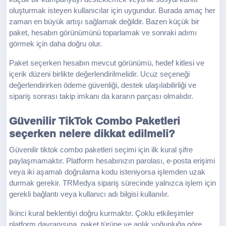
oluşturmak isteyen kullanıcılar için uygundur. Burada amaç her
zaman en büyük artışı sağlamak değildir. Bazen küçük bir
paket, hesabın görünümünü toparlamak ve sonraki adımı
görmek için daha doğru olur.
Paket seçerken hesabın mevcut görünümü, hedef kitlesi ve
içerik düzeni birlikte değerlendirilmelidir. Ucuz seçeneği
değerlendirirken ödeme güvenliği, destek ulaşılabilirliği ve
sipariş sonrası takip imkanı da kararın parçası olmalıdır.
Güvenilir TikTok Combo Paketleri
seçerken nelere dikkat edilmeli?
Güvenilir tiktok combo paketleri seçimi için ilk kural şifre
paylaşmamaktır. Platform hesabınızın parolası, e-posta erişimi
veya iki aşamalı doğrulama kodu isteniyorsa işlemden uzak
durmak gerekir. TRMedya sipariş sürecinde yalnızca işlem için
gerekli bağlantı veya kullanıcı adı bilgisi kullanılır.
İkinci kural beklentiyi doğru kurmaktır. Çoklu etkileşimler
platform davranışına, paket türüne ve anlık yoğunluğa göre