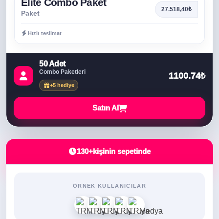
Elite Combo Paket
27.518,40₺
Paket
Hızlı teslimat
50 Adet
Combo Paketleri
1100.74₺
+5 hediye
Satın Al
130+
kişinin sepetinde
ÖRNEK KULLANICILAR