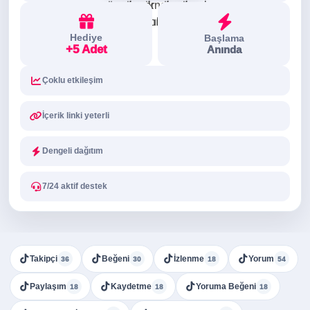
Hediye
Başlama
+5 Adet
Anında
Çoklu etkileşim
İçerik linki yeterli
Dengeli dağıtım
7/24 aktif destek
Takipçi
Beğeni
İzlenme
Yorum
36
30
18
54
Paylaşım
Kaydetme
Yoruma Beğeni
18
18
18