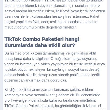
TikTok Combo Paketleri, TikTok hesabında dengeli görünürlük
tarafını desteklemek isteyen kullanıcılar için sunulan şifresiz
sosyal medya hizmetidir. İşlem, ilgili profil veya içerik bağlantısı
üzerinden ilerler; kullanıcıdan hesap şifresi istenmez. Paket
seçimi yapılırken fiyat, adet, teslimat beklentisi ve hesabın
mevcut görünümü birlikte değerlendirilmelidir.
TikTok Combo Paketleri hangi
durumlarda daha etkili olur?
Bu hizmet, profil düzeni tamamlanmış ve içerik akışı aktif
hesaplarda daha iyi algılanır. Örneğin kampanya duyurusu
yapan bir işletme, yeni video yayınlayan bir içerik üreticisi veya
topluluk büyütmek isteyen bir sayfa için sosyal kanıt desteği
daha anlamlı olabilir. Hesap uzun süredir pasifse önce içerik
düzenini canlandırmak daha doğru olur.
Bir diğer etkili kullanım zamanı lansman, çekiliş, reklam
kampanyası veya sezonluk satış dönemidir. Bu dönemlerde
profil veya içerik daha fazla kullanıcı tarafından görülebilir.
TikTok Combo Paketleri paketi, bu görünürlüğün ilk izlenimini