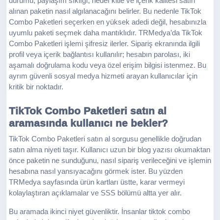
durumu, paylaşım sıklığı, hedef kitle ve içerik kalitesi satın
alınan paketin nasıl algılanacağını belirler. Bu nedenle TikTok
Combo Paketleri seçerken en yüksek adedi değil, hesabınızla
uyumlu paketi seçmek daha mantıklıdır. TRMedya’da TikTok
Combo Paketleri işlemi şifresiz ilerler. Sipariş ekranında ilgili
profil veya içerik bağlantısı kullanılır; hesabın parolası, iki
aşamalı doğrulama kodu veya özel erişim bilgisi istenmez. Bu
ayrım güvenli sosyal medya hizmeti arayan kullanıcılar için
kritik bir noktadır.
TikTok Combo Paketleri satın al
aramasında kullanıcı ne bekler?
TikTok Combo Paketleri satın al sorgusu genellikle doğrudan
satın alma niyeti taşır. Kullanıcı uzun bir blog yazısı okumaktan
önce paketin ne sunduğunu, nasıl sipariş verileceğini ve işlemin
hesabına nasıl yansıyacağını görmek ister. Bu yüzden
TRMedya sayfasında ürün kartları üstte, karar vermeyi
kolaylaştıran açıklamalar ve SSS bölümü altta yer alır.
Bu aramada ikinci niyet güvenliktir. İnsanlar tiktok combo