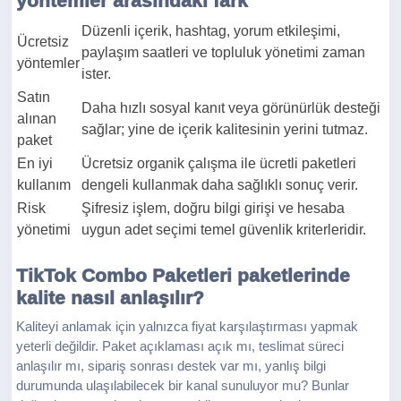
yöntemler arasındaki fark
Düzenli içerik, hashtag, yorum etkileşimi,
Ücretsiz
paylaşım saatleri ve topluluk yönetimi zaman
yöntemler
ister.
Satın
Daha hızlı sosyal kanıt veya görünürlük desteği
alınan
sağlar; yine de içerik kalitesinin yerini tutmaz.
paket
En iyi
Ücretsiz organik çalışma ile ücretli paketleri
kullanım
dengeli kullanmak daha sağlıklı sonuç verir.
Risk
Şifresiz işlem, doğru bilgi girişi ve hesaba
yönetimi
uygun adet seçimi temel güvenlik kriterleridir.
TikTok Combo Paketleri paketlerinde
kalite nasıl anlaşılır?
Kaliteyi anlamak için yalnızca fiyat karşılaştırması yapmak
yeterli değildir. Paket açıklaması açık mı, teslimat süreci
anlaşılır mı, sipariş sonrası destek var mı, yanlış bilgi
durumunda ulaşılabilecek bir kanal sunuluyor mu? Bunlar