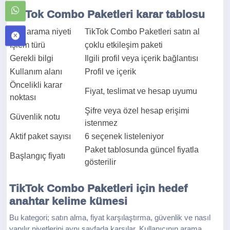
TikTok Combo Paketleri karar tablosu
Ana arama niyeti
TikTok Combo Paketleri satın al
İşlem türü
çoklu etkileşim paketi
Gerekli bilgi
Ilgili profil veya içerik bağlantısı
Kullanım alanı
Profil ve içerik
Öncelikli karar
Fiyat, teslimat ve hesap uyumu
noktası
Şifre veya özel hesap erişimi
Güvenlik notu
istenmez
Aktif paket sayısı
6 seçenek listeleniyor
Paket tablosunda güncel fiyatla
Başlangıç fiyatı
gösterilir
TikTok Combo Paketleri için hedef
anahtar kelime kümesi
Bu kategori; satın alma, fiyat karşılaştırma, güvenlik ve nasıl
yapılır niyetlerini aynı sayfada karşılar. Kullanıcının arama