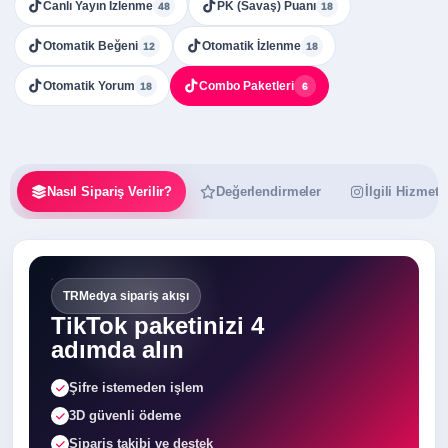
Canlı Yayın İzlenme
PK (Savaş) Puanı
48
18
Otomatik Beğeni
Otomatik İzlenme
12
18
Otomatik Yorum
Combo Paketleri
18
6
Nasıl Sipariş Verilir?
Değerlendirmeler
İlgili Hizmetl
TRMedya sipariş akışı
TikTok paketinizi 4
adımda alın
Şifre istemeden işlem
3D güvenli ödeme
Sipariş takibi ve destek