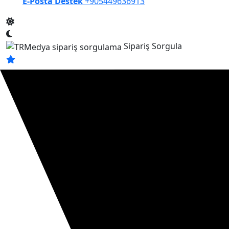
E-Posta Destek
+905449636913
Sipariş Sorgula