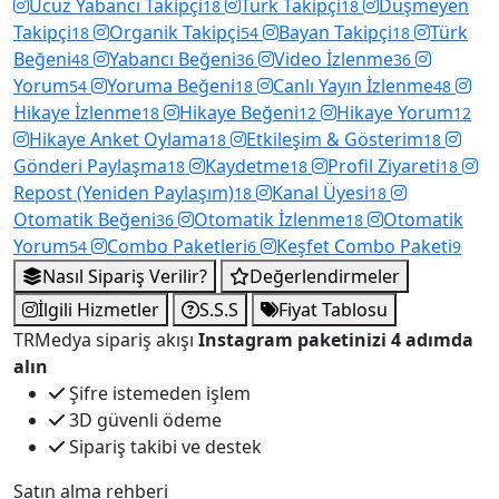
Ucuz Yabancı Takipçi
Türk Takipçi
Düşmeyen
18
18
Takipçi
Organik Takipçi
Bayan Takipçi
Türk
18
54
18
Beğeni
Yabancı Beğeni
Video İzlenme
48
36
36
Yorum
Yoruma Beğeni
Canlı Yayın İzlenme
54
18
48
Hikaye İzlenme
Hikaye Beğeni
Hikaye Yorum
18
12
12
Hikaye Anket Oylama
Etkileşim & Gösterim
18
18
Gönderi Paylaşma
Kaydetme
Profil Ziyareti
18
18
18
Repost (Yeniden Paylaşım)
Kanal Üyesi
18
18
Otomatik Beğeni
Otomatik İzlenme
Otomatik
36
18
Yorum
Combo Paketleri
Keşfet Combo Paketi
54
6
9
Nasıl Sipariş Verilir?
Değerlendirmeler
İlgili Hizmetler
S.S.S
Fiyat Tablosu
TRMedya sipariş akışı
Instagram paketinizi 4 adımda
alın
Şifre istemeden işlem
3D güvenli ödeme
Sipariş takibi ve destek
Satın alma rehberi