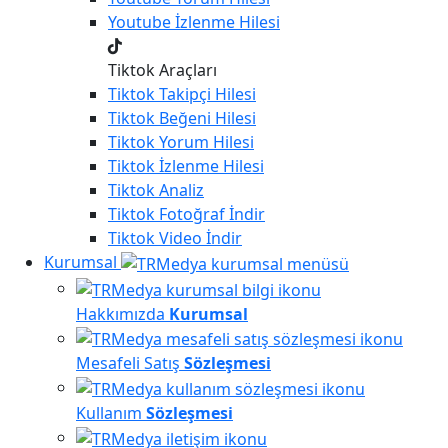
Youtube
İzlenme Hilesi
Tiktok Araçları
Tiktok
Takipçi Hilesi
Tiktok
Beğeni Hilesi
Tiktok
Yorum Hilesi
Tiktok
İzlenme Hilesi
Tiktok
Analiz
Tiktok
Fotoğraf İndir
Tiktok
Video İndir
Kurumsal
Hakkımızda
Kurumsal
Mesafeli Satış
Sözleşmesi
Kullanım
Sözleşmesi