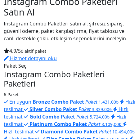
Instagram Combo Paketleri
Satın Al
Instagram Combo Paketleri satın al: şifresiz sipariş,
güvenli ödeme, paket karşılaştırma, fiyat tablosu ve
canlı destekle çoklu etkileşim seçeneklerini inceleyin.
4.9/5
6 aktif paket
Hizmet detayını oku
Paket Seç
Instagram Combo Paketleri
Paketleri
6 Paket
En uygun
Bronze Combo Paket
Paket
Hızlı
1.431,00₺
teslimat
Silver Combo Paket
Paket
Hızlı
3.339,00₺
teslimat
Gold Combo Paket
Paket
Hızlı
5.724,00₺
teslimat
Platinum Combo Paket
Paket
8.109,00₺
Hızlı teslimat
Diamond Combo Paket
Paket
10.494,00₺
Hızlı teslimat
Elite Combo Paket
Paket