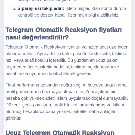
Siparişinizi takip edin:
İşlem başladıktan sonra durum
kontrolü ve destek kanalı üzerinden bilgi alabilirsiniz.
Telegram Otomatik Reaksiyon fiyatları
nasıl değerlendirilir?
Telegram Otomatik Reaksiyon fiyatları yalnızca adet üzerinden
okunmamalıdır. Aynı adet iki farklı pakette farklı kalite, teslimat
hızı veya telafi koşulu içerebilir. Bu yüzden en ucuz paketi
seçmeden önce paketin hedefini, teslimat açıklamasını ve
hesabınızla uyumunu kontrol etmek gerekir.
Fiyat-performans açısından doğru seçim, bütçeye uygun ama
profil görünümünü bozmayacak pakettir. Yeni açılmış bir
hesaba çok yüksek adetli işlem uygulamak doğal durmayabilir.
Düzenli içerik paylaşan, profil bilgileri tamamlanmış ve kitlesi
oturmuş hesaplarda daha yüksek paketler daha anlaşılır
görünür.
Ucuz Telegram Otomatik Reaksiyon