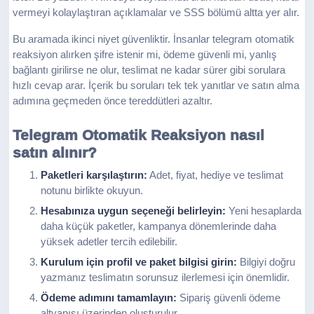
vermeyi kolaylaştıran açıklamalar ve SSS bölümü altta yer alır.
Bu aramada ikinci niyet güvenliktir. İnsanlar telegram otomatik
reaksiyon alırken şifre istenir mi, ödeme güvenli mi, yanlış
bağlantı girilirse ne olur, teslimat ne kadar sürer gibi sorulara
hızlı cevap arar. İçerik bu soruları tek tek yanıtlar ve satın alma
adımına geçmeden önce tereddütleri azaltır.
Telegram Otomatik Reaksiyon nasıl
satın alınır?
Paketleri karşılaştırın:
Adet, fiyat, hediye ve teslimat
notunu birlikte okuyun.
Hesabınıza uygun seçeneği belirleyin:
Yeni hesaplarda
daha küçük paketler, kampanya dönemlerinde daha
yüksek adetler tercih edilebilir.
Kurulum için profil ve paket bilgisi girin:
Bilgiyi doğru
yazmanız teslimatın sorunsuz ilerlemesi için önemlidir.
Ödeme adımını tamamlayın:
Sipariş güvenli ödeme
altyapısı üzerinden oluşturulur.