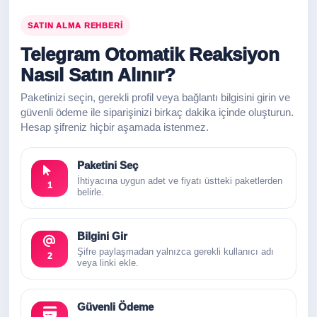
SATIN ALMA REHBERI
Telegram Otomatik Reaksiyon
Nasıl Satın Alınır?
Paketinizi seçin, gerekli profil veya bağlantı bilgisini girin ve
güvenli ödeme ile siparişinizi birkaç dakika içinde oluşturun.
Hesap şifreniz hiçbir aşamada istenmez.
Paketini Seç
İhtiyacına uygun adet ve fiyatı üstteki paketlerden
1
belirle.
Bilgini Gir
Şifre paylaşmadan yalnızca gerekli kullanıcı adı
2
veya linki ekle.
Güvenli Ödeme