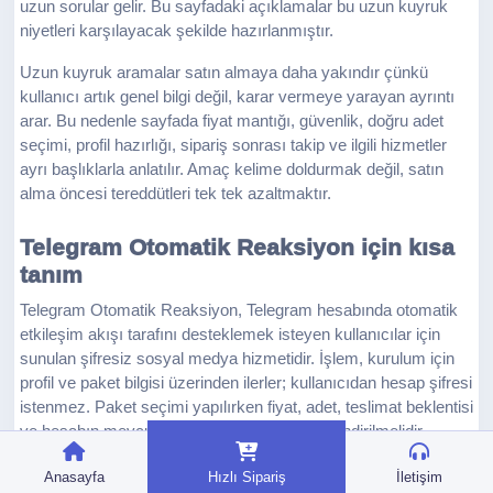
uzun sorular gelir. Bu sayfadaki açıklamalar bu uzun kuyruk
niyetleri karşılayacak şekilde hazırlanmıştır.
Uzun kuyruk aramalar satın almaya daha yakındır çünkü
kullanıcı artık genel bilgi değil, karar vermeye yarayan ayrıntı
arar. Bu nedenle sayfada fiyat mantığı, güvenlik, doğru adet
seçimi, profil hazırlığı, sipariş sonrası takip ve ilgili hizmetler
ayrı başlıklarla anlatılır. Amaç kelime doldurmak değil, satın
alma öncesi tereddütleri tek tek azaltmaktır.
Telegram Otomatik Reaksiyon için kısa
tanım
Telegram Otomatik Reaksiyon, Telegram hesabında otomatik
etkileşim akışı tarafını desteklemek isteyen kullanıcılar için
sunulan şifresiz sosyal medya hizmetidir. İşlem, kurulum için
profil ve paket bilgisi üzerinden ilerler; kullanıcıdan hesap şifresi
istenmez. Paket seçimi yapılırken fiyat, adet, teslimat beklentisi
ve hesabın mevcut görünümü birlikte değerlendirilmelidir.
Anasayfa
Hızlı Sipariş
İletişim
Telegram Otomatik Reaksiyon hangi