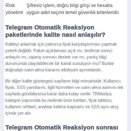
Risk
Şifresiz işlem, doğru bilgi girişi ve hesaba
yönetimi
uygun adet seçimi temel güvenlik kriterleridir.
Telegram Otomatik Reaksiyon
paketlerinde kalite nasıl anlaşılır?
Kaliteyi anlamak için yalnızca fiyat karşılaştırması yapmak
yeterli değildir. Paket açıklaması açık mı, teslimat süreci
anlaşılır mı, sipariş sonrası destek var mı, yanlış bilgi
durumunda ulaşılabilecek bir kanal sunuluyor mu? Bunlar
doğrudan satın alma kararını etkileyen ayrıntılardır.
Bir diğer kalite göstergesi sayfanın bilgi mimarisidir. Kullanıcı;
fiyatı, SSS yanıtlarını, ilgili hizmetleri ve satın alma adımını tek
sayfada görebiliyorsa karar daha kolay verilir. TRMedya
kategori yapısında bu nedenle ürün kartları, fiyat tablosu,
kullanım rehberi, anahtar kelime kapsamı ve SSS aynı akış
içinde yer alır.
Telegram Otomatik Reaksiyon sonrası