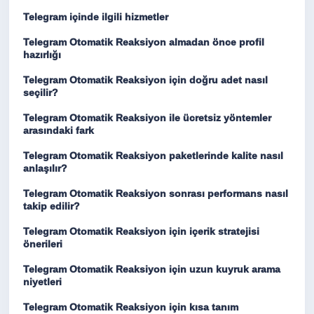
Telegram içinde ilgili hizmetler
Telegram Otomatik Reaksiyon almadan önce profil
hazırlığı
Telegram Otomatik Reaksiyon için doğru adet nasıl
seçilir?
Telegram Otomatik Reaksiyon ile ücretsiz yöntemler
arasındaki fark
Telegram Otomatik Reaksiyon paketlerinde kalite nasıl
anlaşılır?
Telegram Otomatik Reaksiyon sonrası performans nasıl
takip edilir?
Telegram Otomatik Reaksiyon için içerik stratejisi
önerileri
Telegram Otomatik Reaksiyon için uzun kuyruk arama
niyetleri
Telegram Otomatik Reaksiyon için kısa tanım