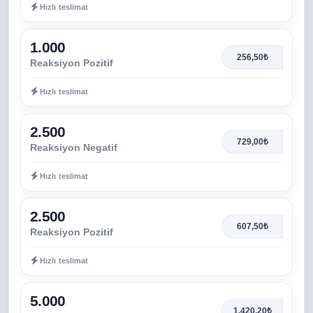
Hızlı teslimat
1.000
256,50₺
Reaksiyon Pozitif
Hızlı teslimat
2.500
729,00₺
Reaksiyon Negatif
Hızlı teslimat
2.500
607,50₺
Reaksiyon Pozitif
Hızlı teslimat
5.000
1.420,20₺