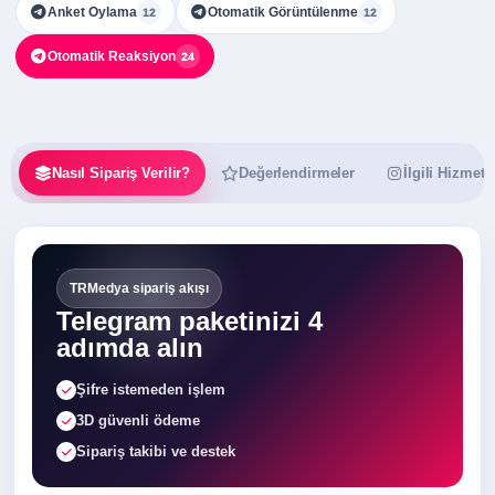
Anket Oylama
Otomatik Görüntülenme
12
12
Otomatik Reaksiyon
24
Nasıl Sipariş Verilir?
Değerlendirmeler
İlgili Hizmetl
TRMedya sipariş akışı
Telegram paketinizi 4
adımda alın
Şifre istemeden işlem
3D güvenli ödeme
Sipariş takibi ve destek