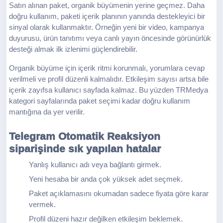
Satın alınan paket, organik büyümenin yerine geçmez. Daha
doğru kullanım, paketi içerik planının yanında destekleyici bir
sinyal olarak kullanmaktır. Örneğin yeni bir video, kampanya
duyurusu, ürün tanıtımı veya canlı yayın öncesinde görünürlük
desteği almak ilk izlenimi güçlendirebilir.
Organik büyüme için içerik ritmi korunmalı, yorumlara cevap
verilmeli ve profil düzenli kalmalıdır. Etkileşim sayısı artsa bile
içerik zayıfsa kullanıcı sayfada kalmaz. Bu yüzden TRMedya
kategori sayfalarında paket seçimi kadar doğru kullanım
mantığına da yer verilir.
Telegram Otomatik Reaksiyon
siparişinde sık yapılan hatalar
Yanlış kullanıcı adı veya bağlantı girmek.
Yeni hesaba bir anda çok yüksek adet seçmek.
Paket açıklamasını okumadan sadece fiyata göre karar
vermek.
Profil düzeni hazır değilken etkileşim beklemek.