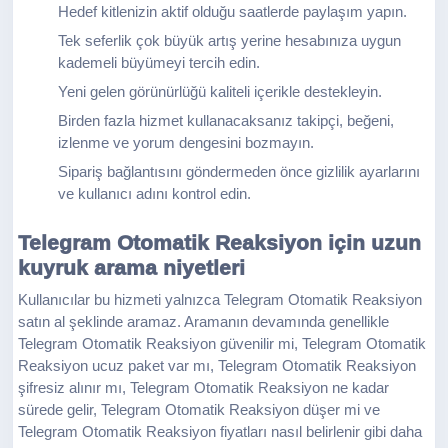
Hedef kitlenizin aktif olduğu saatlerde paylaşım yapın.
Tek seferlik çok büyük artış yerine hesabınıza uygun
kademeli büyümeyi tercih edin.
Yeni gelen görünürlüğü kaliteli içerikle destekleyin.
Birden fazla hizmet kullanacaksanız takipçi, beğeni,
izlenme ve yorum dengesini bozmayın.
Sipariş bağlantısını göndermeden önce gizlilik ayarlarını
ve kullanıcı adını kontrol edin.
Telegram Otomatik Reaksiyon için uzun
kuyruk arama niyetleri
Kullanıcılar bu hizmeti yalnızca Telegram Otomatik Reaksiyon
satın al şeklinde aramaz. Aramanın devamında genellikle
Telegram Otomatik Reaksiyon güvenilir mi, Telegram Otomatik
Reaksiyon ucuz paket var mı, Telegram Otomatik Reaksiyon
şifresiz alınır mı, Telegram Otomatik Reaksiyon ne kadar
sürede gelir, Telegram Otomatik Reaksiyon düşer mi ve
Telegram Otomatik Reaksiyon fiyatları nasıl belirlenir gibi daha