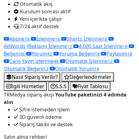
Otomatik akış
Kurulum sonrası aktif
Yeni içerikte çalışır
7/24 aktif destek
Abone
İzlenme
Shorts İzlenme
18
18
18
AdWords (Reklam) İzlenme
4.000 Saat İzlenme
12
18
Beğeni
Yorum
Yoruma Beğeni
Paylaşım
36
42
18
18
Canlı Yayın izlenme
Otomatik İzlenme
48
12
Otomatik Beğeni
Otomatik Yorum
12
18
Nasıl Sipariş Verilir?
Değerlendirmeler
İlgili Hizmetler
S.S.S
Fiyat Tablosu
TRMedya sipariş akışı
YouTube paketinizi 4 adımda
alın
Şifre istemeden işlem
3D güvenli ödeme
Sipariş takibi ve destek
Satın alma rehberi