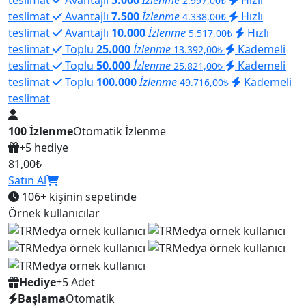
2.997,00₺
teslimat
Avantajlı
7.500
İzlenme
Hızlı
4.338,00₺
teslimat
Avantajlı
10.000
İzlenme
Hızlı
5.517,00₺
teslimat
Toplu
25.000
İzlenme
Kademeli
13.392,00₺
teslimat
Toplu
50.000
İzlenme
Kademeli
25.821,00₺
teslimat
Toplu
100.000
İzlenme
Kademeli
49.716,00₺
teslimat
100 İzlenme
Otomatik İzlenme
+5 hediye
81,00₺
Satın Al
106+
kişinin sepetinde
Örnek kullanıcılar
Hediye
+5 Adet
Başlama
Otomatik