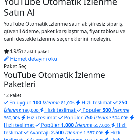
YouTube Otomatik İzlenme
Satın Al
YouTube Otomatik İzlenme satın al: şifresiz sipariş,
güvenli ödeme, paket karşılaştırma, fiyat tablosu ve
canlı destekle izlenme seçeneklerini inceleyin.
4.9/5
12 aktif paket
Hizmet detayını oku
Paket Seç
YouTube Otomatik İzlenme
Paketleri
12 Paket
En uygun
100
İzlenme
Hızlı teslimat
250
81,00₺
İzlenme
Hızlı teslimat
Popüler
500
İzlenme
180,00₺
Hızlı teslimat
Popüler
750
İzlenme
360,00₺
504,00₺
Hızlı teslimat
Popüler
1.000
İzlenme
Hızlı
657,00₺
teslimat
Avantajlı
2.500
İzlenme
Hızlı
1.557,00₺
teslimat
Avantajlı
5.000
İzlenme
Hızlı