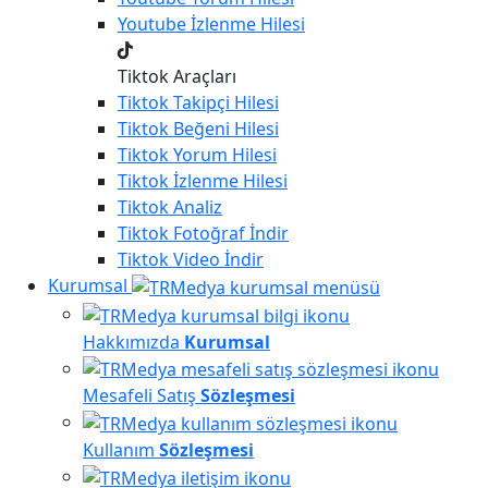
Youtube
İzlenme Hilesi
Tiktok Araçları
Tiktok
Takipçi Hilesi
Tiktok
Beğeni Hilesi
Tiktok
Yorum Hilesi
Tiktok
İzlenme Hilesi
Tiktok
Analiz
Tiktok
Fotoğraf İndir
Tiktok
Video İndir
Kurumsal
Hakkımızda
Kurumsal
Mesafeli Satış
Sözleşmesi
Kullanım
Sözleşmesi