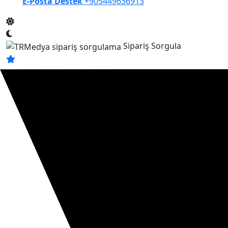
E-Posta Destek
+905449636913
Sipariş Sorgula