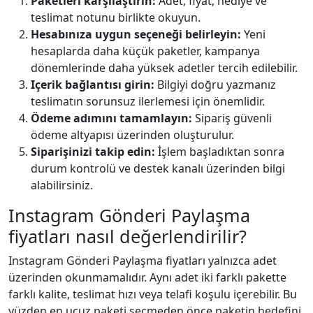
Paketleri karşılaştırın:
Adet, fiyat, hediye ve
teslimat notunu birlikte okuyun.
Hesabınıza uygun seçeneği belirleyin:
Yeni
hesaplarda daha küçük paketler, kampanya
dönemlerinde daha yüksek adetler tercih edilebilir.
Içerik bağlantısı girin:
Bilgiyi doğru yazmanız
teslimatın sorunsuz ilerlemesi için önemlidir.
Ödeme adımını tamamlayın:
Sipariş güvenli
ödeme altyapısı üzerinden oluşturulur.
Siparişinizi takip edin:
İşlem başladıktan sonra
durum kontrolü ve destek kanalı üzerinden bilgi
alabilirsiniz.
Instagram Gönderi Paylaşma
fiyatları nasıl değerlendirilir?
Instagram Gönderi Paylaşma fiyatları yalnızca adet
üzerinden okunmamalıdır. Aynı adet iki farklı pakette
farklı kalite, teslimat hızı veya telafi koşulu içerebilir. Bu
yüzden en ucuz paketi seçmeden önce paketin hedefini,