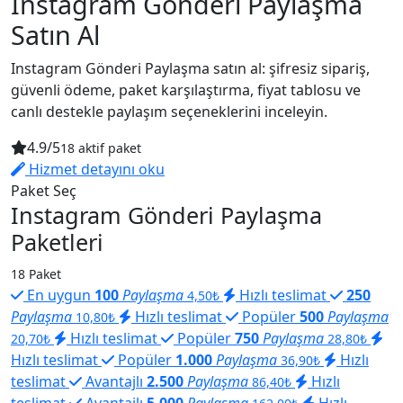
Instagram Gönderi Paylaşma
Satın Al
Instagram Gönderi Paylaşma satın al: şifresiz sipariş,
güvenli ödeme, paket karşılaştırma, fiyat tablosu ve
canlı destekle paylaşım seçeneklerini inceleyin.
4.9/5
18 aktif paket
Hizmet detayını oku
Paket Seç
Instagram Gönderi Paylaşma
Paketleri
18 Paket
En uygun
100
Paylaşma
Hızlı teslimat
250
4,50₺
Paylaşma
Hızlı teslimat
Popüler
500
Paylaşma
10,80₺
Hızlı teslimat
Popüler
750
Paylaşma
20,70₺
28,80₺
Hızlı teslimat
Popüler
1.000
Paylaşma
Hızlı
36,90₺
teslimat
Avantajlı
2.500
Paylaşma
Hızlı
86,40₺
teslimat
Avantajlı
5.000
Paylaşma
Hızlı