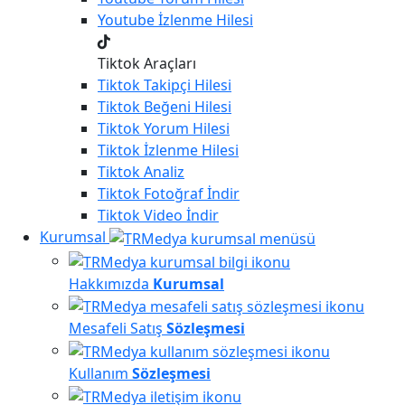
Youtube
İzlenme Hilesi
Tiktok Araçları
Tiktok
Takipçi Hilesi
Tiktok
Beğeni Hilesi
Tiktok
Yorum Hilesi
Tiktok
İzlenme Hilesi
Tiktok
Analiz
Tiktok
Fotoğraf İndir
Tiktok
Video İndir
Kurumsal
Hakkımızda
Kurumsal
Mesafeli Satış
Sözleşmesi
Kullanım
Sözleşmesi