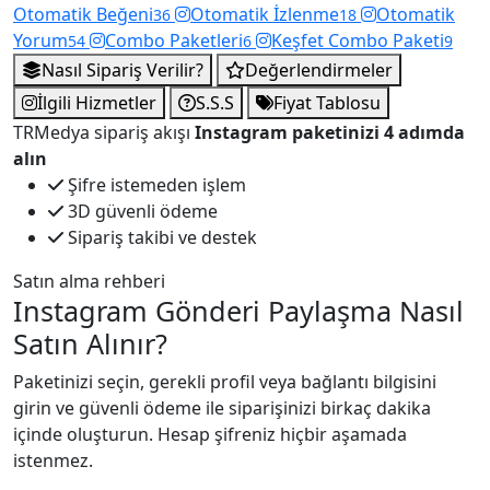
Otomatik Beğeni
Otomatik İzlenme
Otomatik
36
18
Yorum
Combo Paketleri
Keşfet Combo Paketi
54
6
9
Nasıl Sipariş Verilir?
Değerlendirmeler
İlgili Hizmetler
S.S.S
Fiyat Tablosu
TRMedya sipariş akışı
Instagram paketinizi 4 adımda
alın
Şifre istemeden işlem
3D güvenli ödeme
Sipariş takibi ve destek
Satın alma rehberi
Instagram Gönderi Paylaşma Nasıl
Satın Alınır?
Paketinizi seçin, gerekli profil veya bağlantı bilgisini
girin ve güvenli ödeme ile siparişinizi birkaç dakika
içinde oluşturun. Hesap şifreniz hiçbir aşamada
istenmez.