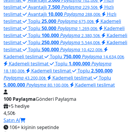
162,00₺
teslimat
Avantajlı
7.500
Paylaşma
Hızlı
229,50₺
teslimat
Avantajlı
10.000
Paylaşma
Hızlı
288,00₺
teslimat
Toplu
25.000
Paylaşma
Kademeli
675,00₺
teslimat
Toplu
50.000
Paylaşma
Kademeli
1.269,00₺
teslimat
Toplu
100.000
Paylaşma
Kademeli
2.380,50₺
teslimat
Toplu
250.000
Paylaşma
Kademeli
5.544,00₺
teslimat
Toplu
500.000
Paylaşma
10.422,00₺
Kademeli teslimat
Toplu
750.000
Paylaşma
14.634,00₺
Kademeli teslimat
Toplu
1.000.000
Paylaşma
Kademeli teslimat
Toplu
2.500.000
18.180,00₺
Paylaşma
Kademeli teslimat
Toplu
43.200,00₺
5.000.000
Paylaşma
Kademeli teslimat
80.100,00₺
100 Paylaşma
Gönderi Paylaşma
+5 hediye
4,50₺
Satın Al
106+
kişinin sepetinde