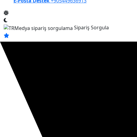
E-Posta Destek
+905449636913
Sipariş Sorgula