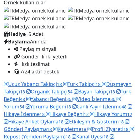
Örnek kullanıcılar
Hediye
+5 Adet
Başlama
Anında
Paylaşım sinyali
Gönderi linki yeterli
Hızlı teslimat
7/24 aktif destek
Ucuz Yabancı Takipçi
Türk Takipçi
Düşmeyen
18
18
Takipçi
Organik Takipçi
Bayan Takipçi
Türk
18
54
18
Beğeni
Yabancı Beğeni
Video İzlenme
48
36
36
Yorum
Yoruma Beğeni
Canlı Yayın İzlenme
54
18
48
Hikaye İzlenme
Hikaye Beğeni
Hikaye Yorum
18
12
12
Hikaye Anket Oylama
Etkileşim & Gösterim
18
18
Gönderi Paylaşma
Kaydetme
Profil Ziyareti
18
18
18
Repost (Yeniden Paylaşım)
Kanal Üyesi
18
18