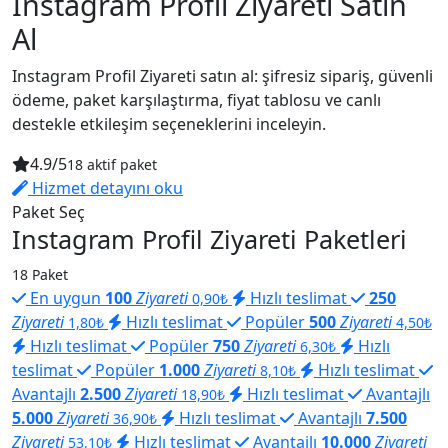
Instagram Profil Ziyareti Satın
Al
Instagram Profil Ziyareti satın al: şifresiz sipariş, güvenli
ödeme, paket karşılaştırma, fiyat tablosu ve canlı
destekle etkileşim seçeneklerini inceleyin.
4.9/5
18 aktif paket
Hizmet detayını oku
Paket Seç
Instagram Profil Ziyareti Paketleri
18 Paket
En uygun
100
Ziyareti
Hızlı teslimat
250
0,90₺
Ziyareti
Hızlı teslimat
Popüler
500
Ziyareti
1,80₺
4,50₺
Hızlı teslimat
Popüler
750
Ziyareti
Hızlı
6,30₺
teslimat
Popüler
1.000
Ziyareti
Hızlı teslimat
8,10₺
Avantajlı
2.500
Ziyareti
Hızlı teslimat
Avantajlı
18,90₺
5.000
Ziyareti
Hızlı teslimat
Avantajlı
7.500
36,90₺
Ziyareti
Hızlı teslimat
Avantajlı
10.000
Ziyareti
53,10₺