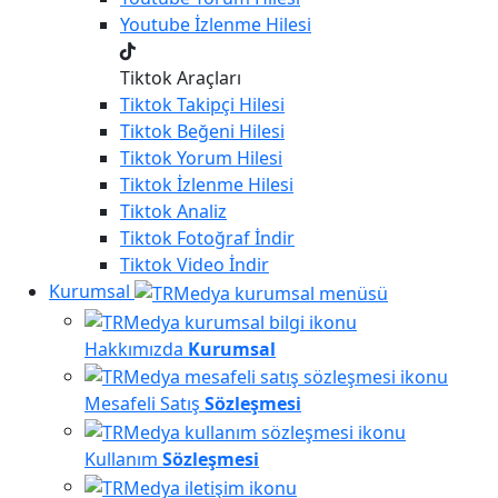
Youtube
İzlenme Hilesi
Tiktok Araçları
Tiktok
Takipçi Hilesi
Tiktok
Beğeni Hilesi
Tiktok
Yorum Hilesi
Tiktok
İzlenme Hilesi
Tiktok
Analiz
Tiktok
Fotoğraf İndir
Tiktok
Video İndir
Kurumsal
Hakkımızda
Kurumsal
Mesafeli Satış
Sözleşmesi
Kullanım
Sözleşmesi