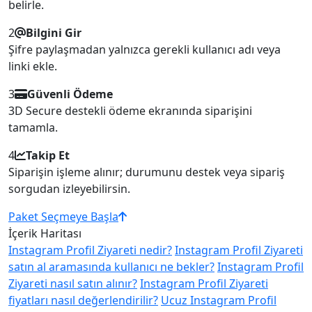
belirle.
2
Bilgini Gir
Şifre paylaşmadan yalnızca gerekli kullanıcı adı veya
linki ekle.
3
Güvenli Ödeme
3D Secure destekli ödeme ekranında siparişini
tamamla.
4
Takip Et
Siparişin işleme alınır; durumunu destek veya sipariş
sorgudan izleyebilirsin.
Paket Seçmeye Başla
İçerik Haritası
Instagram Profil Ziyareti nedir?
Instagram Profil Ziyareti
satın al aramasında kullanıcı ne bekler?
Instagram Profil
Ziyareti nasıl satın alınır?
Instagram Profil Ziyareti
fiyatları nasıl değerlendirilir?
Ucuz Instagram Profil