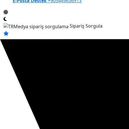
E-Posta Destek
+905449636913
Sipariş Sorgula