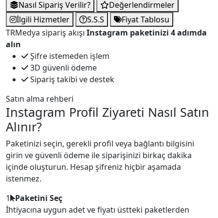
Nasıl Sipariş Verilir?
Değerlendirmeler
İlgili Hizmetler
S.S.S
Fiyat Tablosu
TRMedya sipariş akışı
Instagram paketinizi 4 adımda
alın
Şifre istemeden işlem
3D güvenli ödeme
Sipariş takibi ve destek
Satın alma rehberi
Instagram Profil Ziyareti Nasıl Satın
Alınır?
Paketinizi seçin, gerekli profil veya bağlantı bilgisini
girin ve güvenli ödeme ile siparişinizi birkaç dakika
içinde oluşturun. Hesap şifreniz hiçbir aşamada
istenmez.
1
Paketini Seç
İhtiyacına uygun adet ve fiyatı üstteki paketlerden