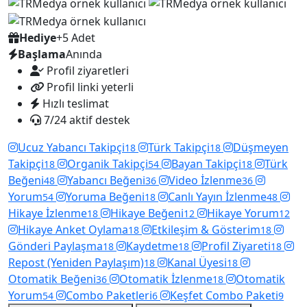
Hediye
+5 Adet
Başlama
Anında
Profil ziyaretleri
Profil linki yeterli
Hızlı teslimat
7/24 aktif destek
Ucuz Yabancı Takipçi
Türk Takipçi
Düşmeyen
18
18
Takipçi
Organik Takipçi
Bayan Takipçi
Türk
18
54
18
Beğeni
Yabancı Beğeni
Video İzlenme
48
36
36
Yorum
Yoruma Beğeni
Canlı Yayın İzlenme
54
18
48
Hikaye İzlenme
Hikaye Beğeni
Hikaye Yorum
18
12
12
Hikaye Anket Oylama
Etkileşim & Gösterim
18
18
Gönderi Paylaşma
Kaydetme
Profil Ziyareti
18
18
18
Repost (Yeniden Paylaşım)
Kanal Üyesi
18
18
Otomatik Beğeni
Otomatik İzlenme
Otomatik
36
18
Yorum
Combo Paketleri
Keşfet Combo Paketi
54
6
9