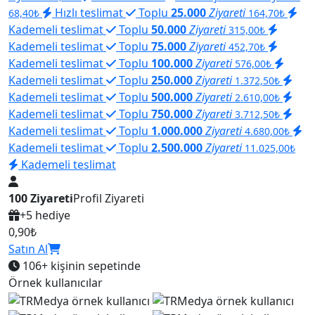
Hızlı teslimat
Toplu
25.000
Ziyareti
68,40₺
164,70₺
Kademeli teslimat
Toplu
50.000
Ziyareti
315,00₺
Kademeli teslimat
Toplu
75.000
Ziyareti
452,70₺
Kademeli teslimat
Toplu
100.000
Ziyareti
576,00₺
Kademeli teslimat
Toplu
250.000
Ziyareti
1.372,50₺
Kademeli teslimat
Toplu
500.000
Ziyareti
2.610,00₺
Kademeli teslimat
Toplu
750.000
Ziyareti
3.712,50₺
Kademeli teslimat
Toplu
1.000.000
Ziyareti
4.680,00₺
Kademeli teslimat
Toplu
2.500.000
Ziyareti
11.025,00₺
Kademeli teslimat
100 Ziyareti
Profil Ziyareti
+5 hediye
0,90₺
Satın Al
106+
kişinin sepetinde
Örnek kullanıcılar