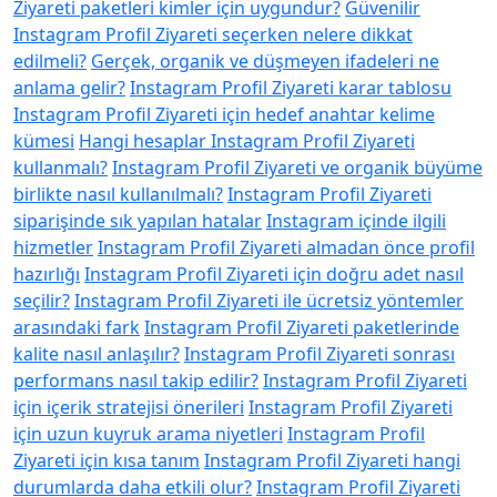
Ziyareti paketleri kimler için uygundur?
Güvenilir
Instagram Profil Ziyareti seçerken nelere dikkat
edilmeli?
Gerçek, organik ve düşmeyen ifadeleri ne
anlama gelir?
Instagram Profil Ziyareti karar tablosu
Instagram Profil Ziyareti için hedef anahtar kelime
kümesi
Hangi hesaplar Instagram Profil Ziyareti
kullanmalı?
Instagram Profil Ziyareti ve organik büyüme
birlikte nasıl kullanılmalı?
Instagram Profil Ziyareti
siparişinde sık yapılan hatalar
Instagram içinde ilgili
hizmetler
Instagram Profil Ziyareti almadan önce profil
hazırlığı
Instagram Profil Ziyareti için doğru adet nasıl
seçilir?
Instagram Profil Ziyareti ile ücretsiz yöntemler
arasındaki fark
Instagram Profil Ziyareti paketlerinde
kalite nasıl anlaşılır?
Instagram Profil Ziyareti sonrası
performans nasıl takip edilir?
Instagram Profil Ziyareti
için içerik stratejisi önerileri
Instagram Profil Ziyareti
için uzun kuyruk arama niyetleri
Instagram Profil
Ziyareti için kısa tanım
Instagram Profil Ziyareti hangi
durumlarda daha etkili olur?
Instagram Profil Ziyareti